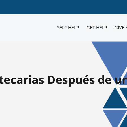
SELF-HELP
GET HELP
GIVE 
otecarias Después de u