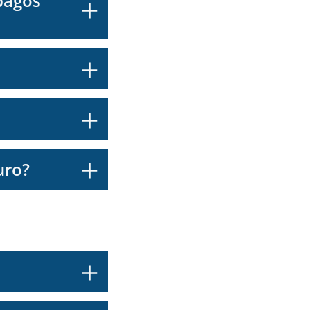
pagos
uro?