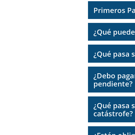
Primeros Pa
¿Qué puede 
¿Qué pasa s
¿Debo pagar
pendiente?
¿Qué pasa s
catástrofe?