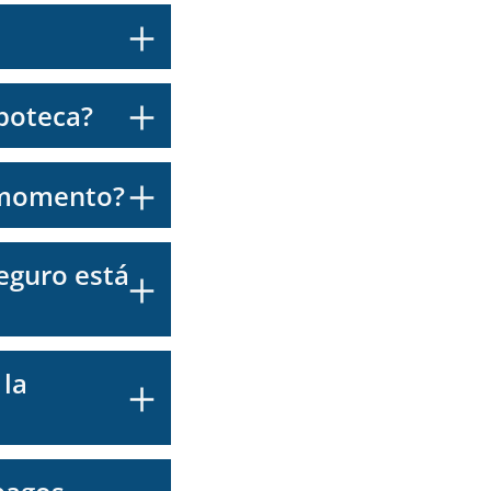
poteca?
e momento?
eguro está
 la