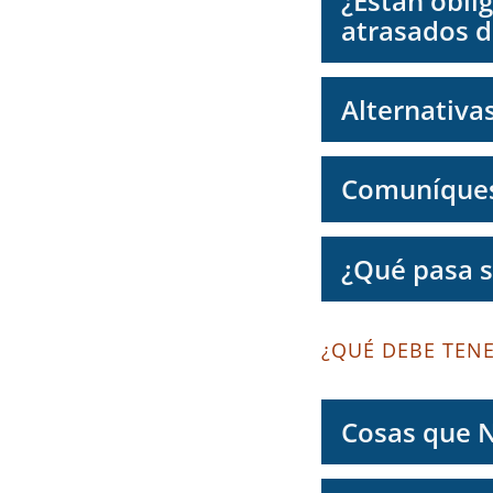
¿Están obli
atrasados ​​
Alternativas
Comuníquese
¿Qué pasa s
¿QUÉ DEBE TEN
Cosas que 