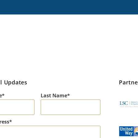
l Updates
Partn
e
Last Name
ress