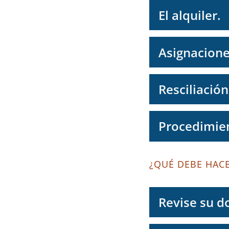
El alquiler.
Asignacione
Resciliació
Procedimien
¿QUÉ DEBE HAC
Revise su 