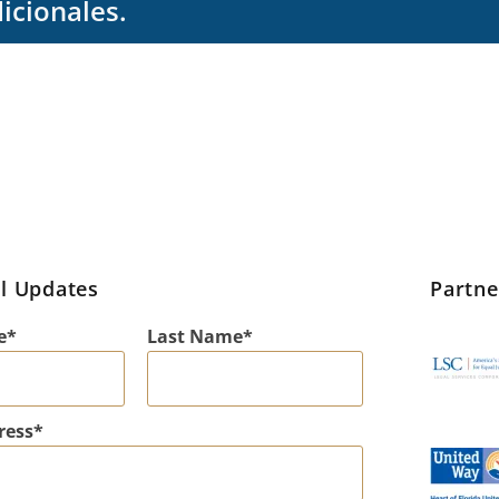
icionales.
l Updates
Partn
e
Last Name
ress