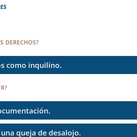
LES
US DERECHOS?
s como inquilino.
ER?
documentación.
una queja de desalojo.