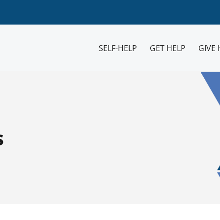
SELF-HELP
GET HELP
GIVE 
s