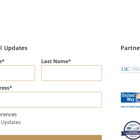
l Updates
Partn
e
Last Name
ress
erences
 Updates