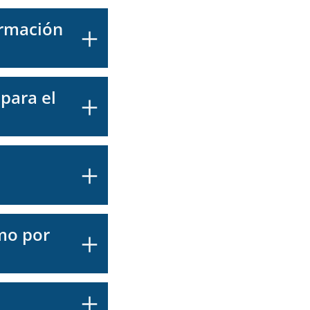
ormación
 para el
amo por