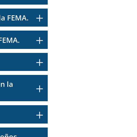
 la FEMA.
 FEMA.
n la
ueños