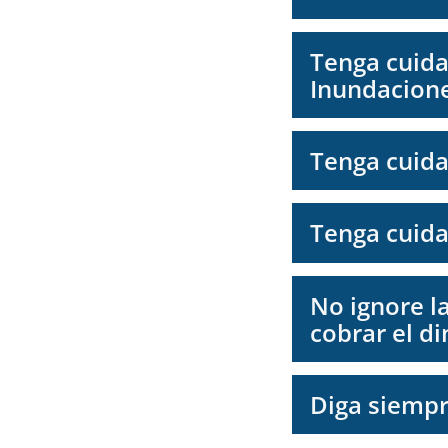
Tenga cuida
Inundacione
Tenga cuida
Tenga cuida
No ignore l
cobrar el di
Diga siempr