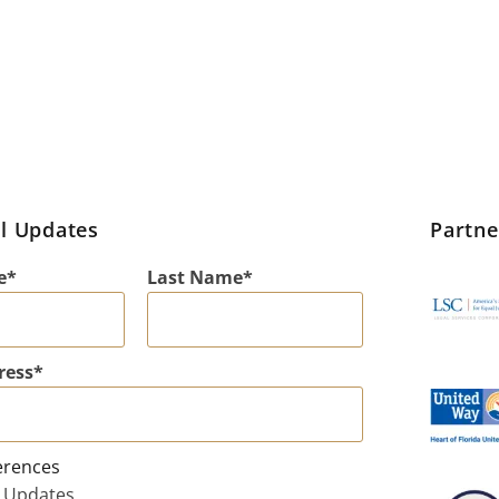
l Updates
Partn
e
Last Name
ress
erences
 Updates