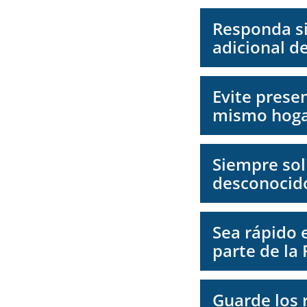
Responda si
adicional d
Evite presen
mismo hoga
Siempre soli
desconocido
Sea rápido 
parte de la
Guarde los 